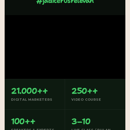
#jaditerusrelevan
21.000++
250++
DIGITAL MARKETERS
VIDEO COURSE
100++
3–10