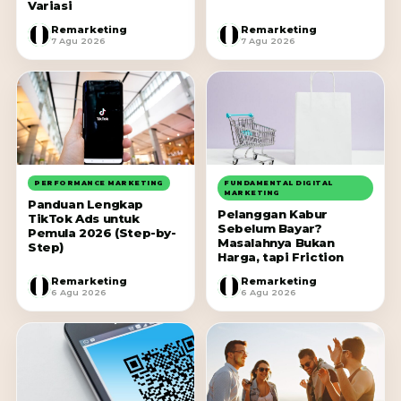
Variasi
Remarketing
Remarketing
R
R
7 Agu 2026
7 Agu 2026
PERFORMANCE MARKETING
FUNDAMENTAL DIGITAL
MARKETING
Panduan Lengkap
Pelanggan Kabur
TikTok Ads untuk
Sebelum Bayar?
Pemula 2026 (Step-by-
Masalahnya Bukan
Step)
Harga, tapi Friction
Remarketing
Remarketing
R
R
6 Agu 2026
6 Agu 2026