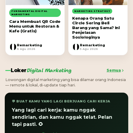
FUNDAMENTAL DIGITAL
MARKETING STRATEGY
MARKETING
Kenapa Orang Satu
Cara Membuat QR Code
Circle Sering Beli
Menu untuk Restoran &
Barang yang Sama? Ini
Kafe (Gratis)
Penjelasan
Sosiologinya
Remarketing
Remarketing
R
R
6 Agu 2026
5 Agu 2026
Digital Marketing
Loker
Semua
Lowongan digital marketing yang bisa dilamar orang Indonesia
— remote & lokal, di-update tiap hari.
💬 BUAT KAMU YANG LAGI BERJUANG CARI KERJA
Yang lagi cari kerja: kamu nggak
sendirian, dan kamu nggak telat. Pelan
tapi pasti. 🌻