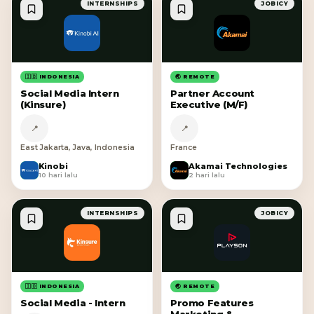
INTERNSHIPS
JOBICY
🇮🇩 INDONESIA
🌏 REMOTE
Social Media Intern
Partner Account
(Kinsure)
Executive (M/F)
📍
📍
East Jakarta, Java, Indonesia
France
Kinobi
Akamai Technologies
K
A
10 hari lalu
2 hari lalu
INTERNSHIPS
JOBICY
🇮🇩 INDONESIA
🌏 REMOTE
Social Media - Intern
Promo Features