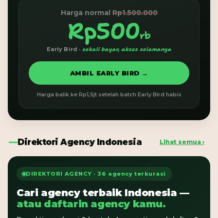
Harga normal
Rp1.500.000
Rp500
rb
Early Bird ·
sekali bayar, akses selamanya
AMBIL EARLY BIRD →
Harga balik ke Rp1,5jt setelah batch Early Bird habis
Direktori Agency Indonesia
Lihat semua ›
DIREKTORI AGENCY · 36 agency terkurasi
Cari agency terbaik Indonesia —
atau daftarin agency kamu.