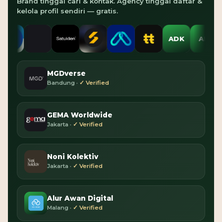
Brand tinggal cari & kontak. Agency tinggal daftar &
kelola profil sendiri — gratis.
ADK
AD
AD
MGDverse
Bandung ·
✓ Verified
GEMA Worldwide
Jakarta ·
✓ Verified
Noni Kolektiv
Jakarta ·
✓ Verified
Alur Awan Digital
Malang ·
✓ Verified