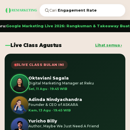
Cari
Artikel SEO
g Live 2026: Rangkuman & Takeaway Buat Marketers Indonesi
Live Class Agustus
Lihat semua ›
3
LIVE CLASS BULAN INI
Oktaviani Sagala
Digital Marketing Manager at Reku
Sel, 11 Agu · 19.45 WIB
Adinda Nindyachandra
Founder & CEO of ASKARA
Kam, 13 Agu · 19.45 WIB
Yuricho Billy
Author, Maybe We Just Need A Friend