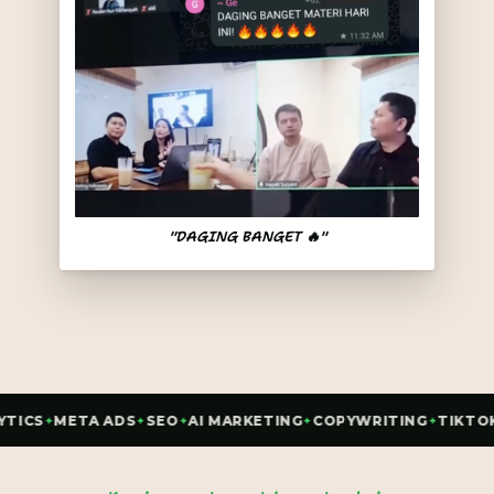
"DAGING BANGET 🔥"
S
META ADS
SEO
AI MARKETING
COPYWRITING
TIKTOK
P