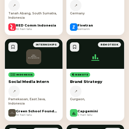
📍
📍
Tanah Abang, South Sumatra,
Germany
Indonesia
RED Comm Indonesia
Fivetran
R
F
10 hari lalu
kemarin
INTERNSHIPS
REMOTEOK
🇮🇩 INDONESIA
🌏 REMOTE
Social Media Intern
Brand Strategy
📍
📍
Pamekasan, East Java,
Gurgaon,
Indonesia
Green School Foundation
Capgemini
G
10 hari lalu
2 hari lalu