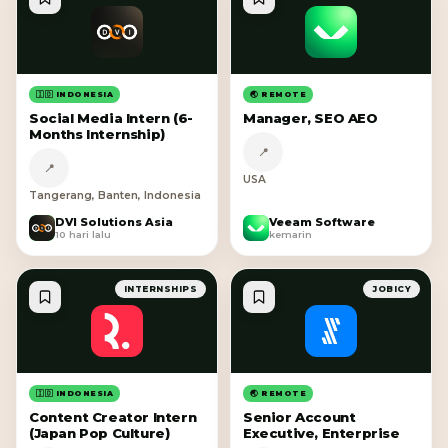
🇮🇩 INDONESIA
🌏 REMOTE
Social Media Intern (6-
Manager, SEO AEO
Months Internship)
📍
📍
USA
Tangerang, Banten, Indonesia
DVI Solutions Asia
Veeam Software
D
V
10 hari lalu
kemarin
INTERNSHIPS
JOBICY
🇮🇩 INDONESIA
🌏 REMOTE
Content Creator Intern
Senior Account
(Japan Pop Culture)
Executive, Enterprise