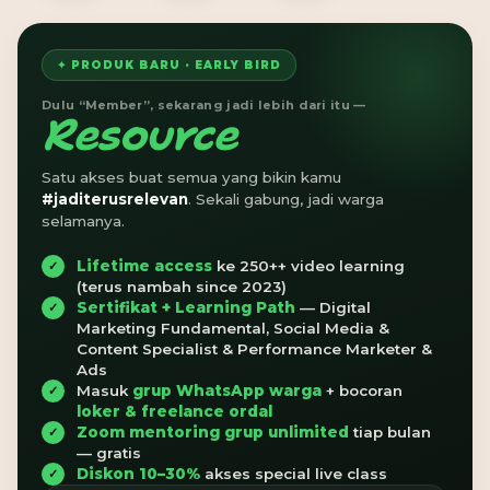
✦ PRODUK BARU · EARLY BIRD
Dulu “Member”, sekarang jadi lebih dari itu —
Resource
Satu akses buat semua yang bikin kamu
#jaditerusrelevan
. Sekali gabung, jadi warga
selamanya.
Lifetime access
ke 250++ video learning
(terus nambah since 2023)
Sertifikat + Learning Path
— Digital
Marketing Fundamental, Social Media &
Content Specialist & Performance Marketer &
Ads
Masuk
grup WhatsApp warga
+ bocoran
loker & freelance ordal
Zoom mentoring grup unlimited
tiap bulan
— gratis
Diskon 10–30%
akses special live class