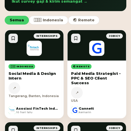
Ikut survey gaji & kirim semangat →
Semua
🇮🇩 Indonesia
🌏 Remote
INTERNSHIPS
JOBICY
🇮🇩 INDONESIA
🌏 REMOTE
Social Media & Design
Paid Media Strategist -
Intern
PPC & SEO Client
Success
📍
📍
Tangerang, Banten, Indonesia
USA
Asosiasi FinTech Indonesia
Gannett
A
G
10 hari lalu
kemarin
INTERNSHIPS
JOBICY