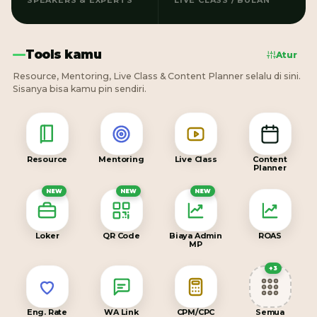
SPEAKERS & EXPERTS
LIVE CLASS / BULAN
Tools kamu
Atur
Resource, Mentoring, Live Class & Content Planner selalu di sini.
Sisanya bisa kamu pin sendiri.
Resource
Mentoring
Live Class
Content
Planner
NEW
NEW
NEW
Loker
QR Code
Biaya Admin
ROAS
MP
+3
Eng. Rate
WA Link
CPM/CPC
Semua