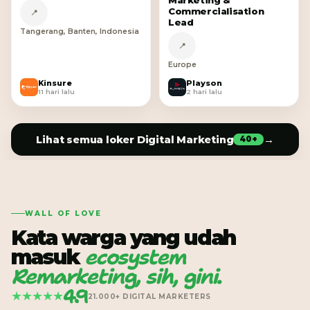
Marketing &
Commercialisation
📍
Lead
Tangerang, Banten, Indonesia
📍
Europe
Kinsure
Playson
K
P
11 hari lalu
2 hari lalu
Lihat semua loker Digital Marketing
→
40+
WALL OF LOVE
Kata warga yang udah
ecosystem
masuk
Remarketing, sih, gini.
4.9
★★★★★
21.000+ DIGITAL MARKETERS